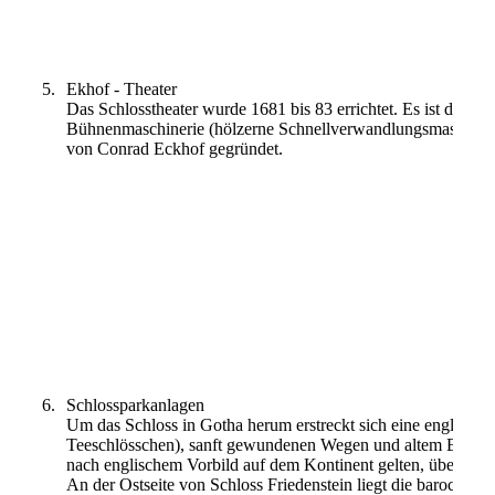
Museum für Natur („Tiere im Turm“)
5.
Ekhof - Theater
Das Schlosstheater wurde 1681 bis 83 errichtet. Es ist das äl
Bühnenmaschinerie (hölzerne Schnellverwandlungsmaschine). 
von Conrad Eckhof gegründet.
Ekhoftheater
6
.
Schlossparkanlagen
Um das Schloss in Gotha herum erstreckt sich eine englische
Teeschlösschen), sanft gewundenen Wegen und altem Baumbest
nach englischem Vorbild auf dem Kontinent gelten, übertrifft 
An der Ostseite von Schloss Friedenstein liegt die barocke G