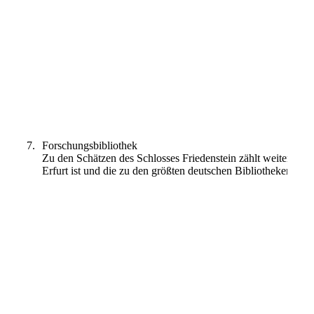
Englischer Garten_1
Orangerie Garten
7.
Forschungsbibliothek
Zu den Schätzen des Schlosses Friedenstein zählt weiterhin d
Erfurt ist und die zu den größten deutschen Bibliotheken mit