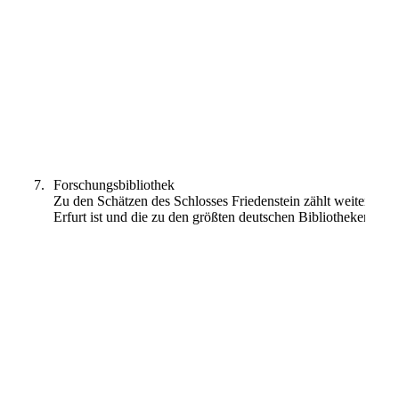
Englischer Garten_1
Orangerie Garten
7.
Forschungsbibliothek
Zu den Schätzen des Schlosses Friedenstein zählt weiterhin d
Erfurt ist und die zu den größten deutschen Bibliotheken mit