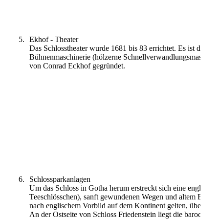
Museum für Natur („Tiere im Turm“)
5.
Ekhof - Theater
Das Schlosstheater wurde 1681 bis 83 errichtet. Es ist das äl
Bühnenmaschinerie (hölzerne Schnellverwandlungsmaschine). 
von Conrad Eckhof gegründet.
Ekhoftheater
6
.
Schlossparkanlagen
Um das Schloss in Gotha herum erstreckt sich eine englische
Teeschlösschen), sanft gewundenen Wegen und altem Baumbest
nach englischem Vorbild auf dem Kontinent gelten, übertrifft 
An der Ostseite von Schloss Friedenstein liegt die barocke G